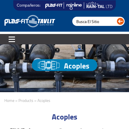
Compañeros:
Acoples
Home » Products » Acoples
Acoples