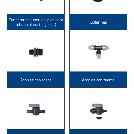
Conectores super iniciales para
Collarines
tubería plana (Lay-Flat)
Acoples con rosca
Acoples con tuerca