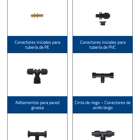
Conectores iniciales para
Conectores iniciales para
tubería de PE
tubería de PVC
Aditamentos para pared
Cinta de riego – Conectores de
gruesa
anillo largo