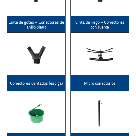
Cinta de goteo – Conectores de
Cinta de riego – Conectores
anillo plano
con tuerca
Conectores dentados (espiga)
Micro conectorios