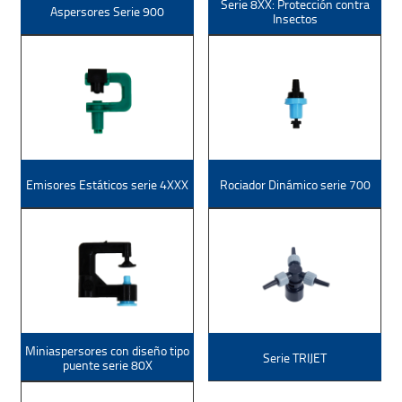
Serie 8XX: Protección contra
Aspersores Serie 900
Insectos
Emisores Estáticos serie 4XXX
Rociador Dinámico serie 700
Miniaspersores con diseño tipo
Serie TRIJET
puente serie 80X