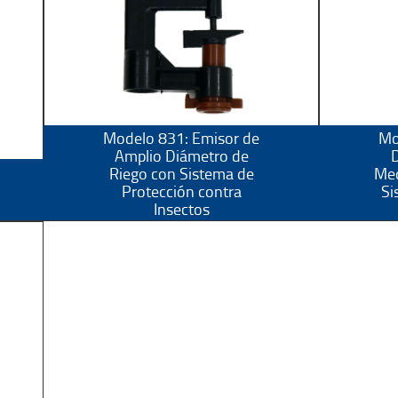
Modelo 831: Emisor de
Mo
Amplio Diámetro de
D
Riego con Sistema de
Med
Protección contra
Si
Insectos