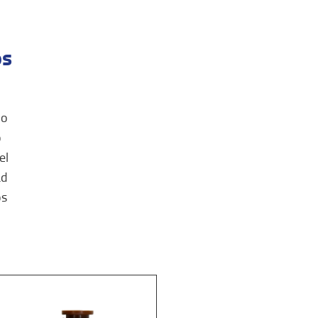
os
do
o
el
ad
os