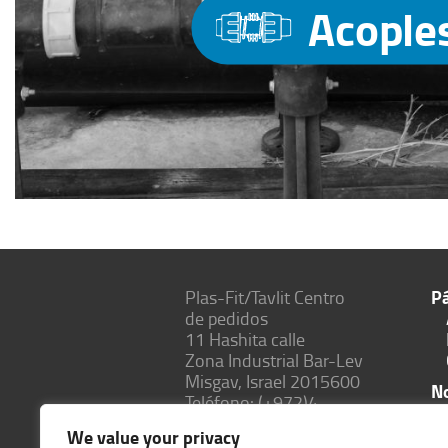
Acople
Pá
Plas-Fit/Tavlit Centro
de pedidos
11 Hashita calle
Zona Industrial Bar-Lev
Misgav, Israel 2015600
N
Teléfono: (+972
)4-
C
6445585
We value your privacy
Fax: (+972)4-6438399