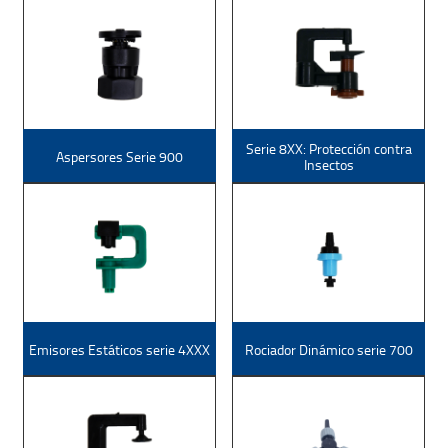
Serie 8XX: Protección contra
Aspersores Serie 900
Insectos
Emisores Estáticos serie 4XXX
Rociador Dinámico serie 700