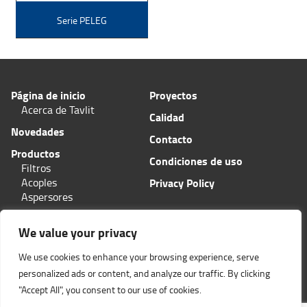
Serie PELEG
Página de inicio
Proyectos
Acerca de Tavlit
Calidad
Novedades
Contacto
Productos
Condiciones de uso
Filtros
Acoples
Privacy Policy
Aspersores
Aplicaciones
We value your privacy
Plas-Fit/Tavlit Centro de pedidos
11 Hashita calle
We use cookies to enhance your browsing experience, serve
Zona Industrial Bar-Lev
personalized ads or content, and analyze our traffic. By clicking
Misgav, Israel 2015600
Teléfono: (+972
"Accept All", you consent to our use of cookies.
)4-6445585
Fax: (+972)4-6438399