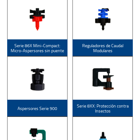
Serie 86X Mini-Compact:
Reguladores de Caudal
Micro-Aspersores sin puente
Modulares
Serie 8XX: Protección contra
Aspersores Serie 900
Insectos