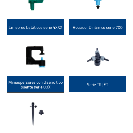
Emisores Estáticos serie 4XXX
Rociador Dinámico serie 700
Miniaspersores con diseño tipo
Serie TRIJET
puente serie 80X